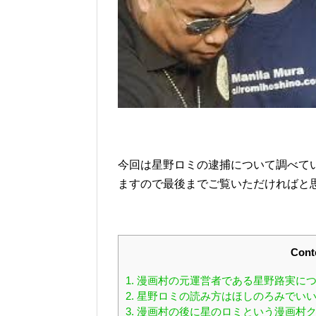
今回は星野ロミの逮捕について調べて
ますので最後までご覧いただければと
Cont
1.
漫画村の元運営者である星野路実に
2.
星野ロミの読み方はほしのろみでい
3.
漫画村の後に星のロミという漫画村ク