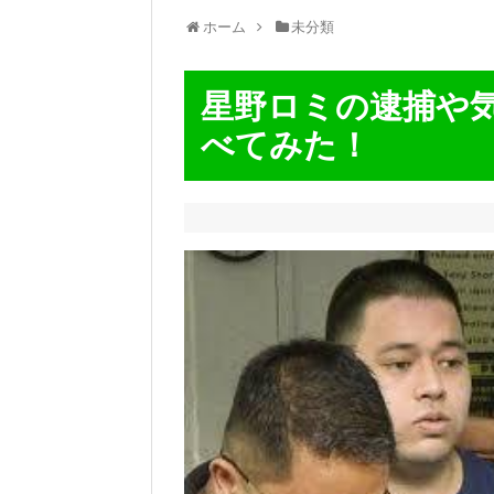
ホーム
未分類
星野ロミの逮捕や
べてみた！