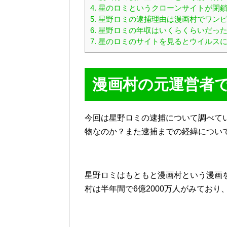
4.
星のロミというクローンサイトが閉鎖
5.
星野ロミの逮捕理由は漫画村でワンピ
6.
星野ロミの年収はいくらくらいだっ
7.
星のロミのサイトを見るとウイルスに
漫画村の元運営者
今回は星野ロミの逮捕について調べて
物なのか？また逮捕までの経緯につい
星野ロミはもともと漫画村という漫画
村は半年間で6億2000万人がみており