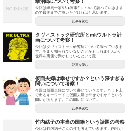
幸治郎について考察！
今回は練馬一家5人●害事件について調べていきます
ので最後までご覧いただければと思います。
記事を読む
タヴィストック研究所とmkウルトラ計
画について考察！
今回はダヴィストック研究所について調べていきま
す。あまり知られていないことかもしれませんが、
世界を裏側で動かしているという疑...
記事を読む
仮面夫婦は幸せですか？という深すぎる
問いについて考察！
今回は仮面夫婦について書いていきます。ネット上
で出るキーワードに仮面夫婦は幸せですか？という
問いがあります。この問いについて...
記事を読む
竹内結子の本当の国籍という話題の考察
今回は竹内結子さんの件を考えていきます。内容が