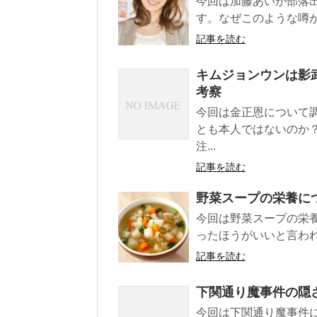
今回は加藤あいが部落
す。なぜこのような噂が
記事を読む
キムジョンウンは影
考察
今回は金正恩について
とも本人ではないのか
注...
記事を読む
野菜スープの栄養に
今回は野菜スープの栄
ったほうがいいと言われ
記事を読む
下関通り魔事件の隠
今回は下関通り魔事件