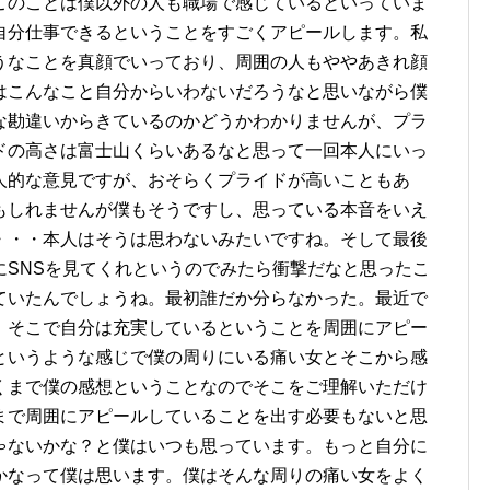
このことは僕以外の人も職場で感じているといっていま
自分仕事できるということをすごくアピールします。私
うなことを真顔でいっており、周囲の人もややあきれ顔
はこんなこと自分からいわないだろうなと思いながら僕
な勘違いからきているのかどうかわかりませんが、プラ
ドの高さは富士山くらいあるなと思って一回本人にいっ
人的な意見ですが、おそらくプライドが高いこともあ
もしれませんが僕もそうですし、思っている本音をいえ
・・・本人はそうは思わないみたいですね。そして最後
にSNSを見てくれというのでみたら衝撃だなと思ったこ
ていたんでしょうね。最初誰だか分らなかった。最近で
、そこで自分は充実しているということを周囲にアピー
というような感じで僕の周りにいる痛い女とそこから感
くまで僕の感想ということなのでそこをご理解いただけ
まで周囲にアピールしていることを出す必要もないと思
ゃないかな？と僕はいつも思っています。もっと自分に
かなって僕は思います。僕はそんな周りの痛い女をよく