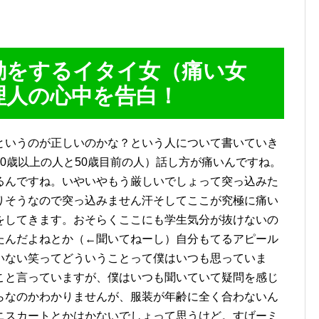
動をするイタイ女（痛い女
理人の心中を告白！
というのが正しいのかな？という人について書いていき
0歳以上の人と50歳目前の人）話し方が痛いんですね。
るんですね。いやいやもう厳しいでしょって突っ込みた
りそうなので突っ込みません汗そしてここが究極に痛い
をしてきます。おそらくここにも学生気分が抜けないの
たんだよねとか（←聞いてねーし）自分もてるアピール
いない笑ってどういうことって僕はいつも思っていま
こと言っていますが、僕はいつも聞いていて疑問を感じ
らなのかわかりませんが、服装が年齢に全く合わないん
ニスカートとかはかないでしょって思うけど。すげーミ