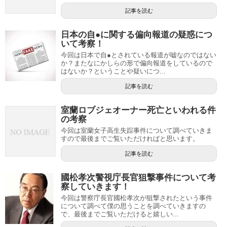
記事を読む
日本の自●に関する偏向報道の疑惑につ
いて考察！
今回は日本で自●とされている報道が嘘なのではない
か？またなにかしらの形で偏向報道をしているので
はないか？ということや疑いにつ...
記事を読む
室蘭ロブジェオーナー死亡といわれる件
の考察
今回は室蘭女子高生失踪事件について調べていきま
すので最後までご覧いただければと思います。
記事を読む
國松孝次警視庁長官狙撃事件について考
察していきます！
今回は警察庁長官國松孝次が狙撃されたという事件
について調べて僕の思うことを調べていきますの
で、最後までご覧いただけると嬉しい...