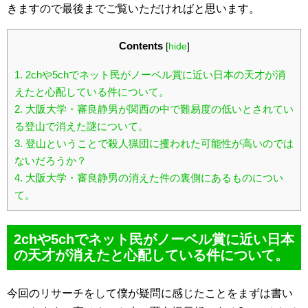
きますので最後までご覧いただければと思います。
Contents
[
hide
]
1.
2chや5chでネット民がノーベル賞に近い日本の天才が消
えたと心配している件について。
2.
大阪大学・審良静男が関西の中で難易度の低いとされてい
る登山で消えた謎について。
3.
登山ということで殺人猟団に攫われた可能性が高いのでは
ないだろうか？
4.
大阪大学・審良静男の消えた件の裏側にあるものについ
て。
2chや5chでネット民がノーベル賞に近い日本
の天才が消えたと心配している件について。
今回のリサーチをして僕が疑問に感じたことをまずは書い