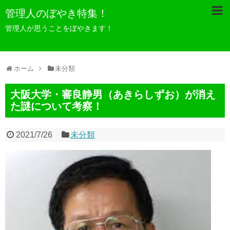
管理人のぼやき特集！
管理人が思うことをぼやきます！
ホーム
未分類
大阪大学・審良静男（あきらしずお）が消え
た謎について考察！
2021/7/26
未分類