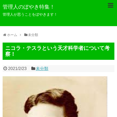
管理人のぼやき特集！
管理人が思うことをぼやきます！
ホーム
未分類
ニコラ・テスラという天才科学者について考
察！
2021/2/23
未分類