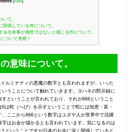
tents
[
hide
]
ついて。
6に関係している件について。
関する出来事が偶然ではないと感じる件について。
について考察！
6の意味について。
社イルミナティの悪魔の数字とも言われますが、いった
ということについて触れていきます。ヨハネの黙示録に
すということが言われており、それが666ということ
は6は蛇（へび）を示すということで蛇には知恵・富・
。ここから666という数字はユダヤ人が世界中で活躍
数字はお金が儲かるとも言われています。気になるのは
か？ということですが日本のお金に深く関係していると