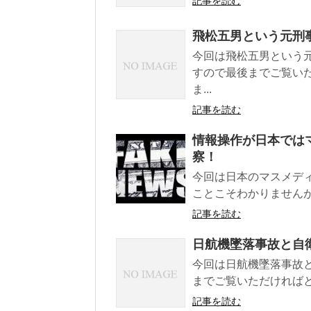
記事を読む
飛松五男という元刑
今回は飛松五男という
すので最後までご覧い
ま...
記事を読む
情報操作が日本では
察！
今回は日本のマスメデ
ことこそわかりませんが
記事を読む
日航機墜落事故と自
今回は日航機墜落事故
までご覧いただければ
記事を読む