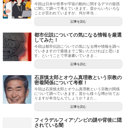
今回は日本や世界や宇宙の動向に関するデマの疑惑
に関して調べて考えていきます。昔からいろいろな
ことが言われていますが、何が本当...
記事を読む
都市伝説についての気になる情報を厳選
してみた！
今回は都市伝説についての気になる噂や情報を調べ
ていきますので最後までご覧いただければと思いま
す。ということで早速書いていきま...
記事を読む
石原慎太郎とオウム真理教という宗教の
密着関係について考察！
今回は石原慎太郎とオウム真理教という宗教の関係
について調べていきます。昔から様々な噂が出てお
りますが本当なんでしょうか？また...
記事を読む
フィラデルフィアゾンビの謎や背後に隠
されている闇