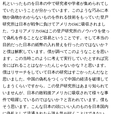
札といったものを日本の中で研究者や学者が集められてし
ていたということが分かっています。このような巧みに本
物か偽物かわからないものを作れる技術をもっていた登戸
研究所は日本が戦争に負けてアメリカciaに吸収されまし
た。つまりアメリカciaはこの登戸研究所のノウハウを使っ
て偽札を作ることなど容易ということです。そして本当の
目的だった日本の紙幣の入れ替えを行ったのではないか？
と僕は解釈しています。僕が調べてこのようなことを思い
ます。この当時このように考えて実行していたとすれば完
全にばれることはなかったんじゃないかな？と思います。
僕はリサーチをしていて日本の研究はすごかったんだなと
思いました。中国の偽札をつくって中国の経済を破壊して
しまうくらいですから。この登戸研究所はあまり知られて
いませんが、日本の敗戦後アメリカに吸収されて様々な事
件で暗躍しているのではないか？と言われています。僕も
そう思います。こんな日本の頭にいい人のものを日本国内
に偽札として流通されたら誰も気が付くことはできない