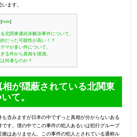
思います。
[
hide
]
る北関東連続未解決事件について。
的だった可能性が高い！？
デマが多い件について。
ぎる件から真相を憶測。
は何者なのか？
真相が隠蔽されている北関東
ついて。
件も含みますが日本の中でずっと真相が分からないある
件です。僕の中でこの事件の犯人あるいは犯行グループ
証拠はありません。この事件の犯人とされている通称ル