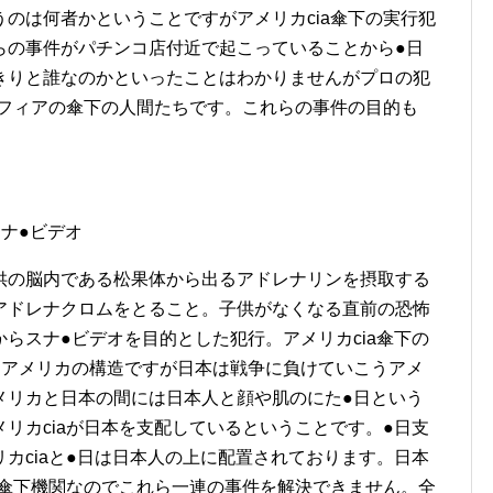
のは何者かということですがアメリカcia傘下の実行犯
らの事件がパチンコ店付近で起こっていることから●日
きりと誰なのかといったことはわかりませんがプロの犯
マフィアの傘下の人間たちです。これらの事件の目的も
ナ●ビデオ
供の脳内である松果体から出るアドレナリンを摂取する
アドレナクロムをとること。子供がなくなる直前の恐怖
らスナ●ビデオを目的とした犯行。アメリカcia傘下の
とアメリカの構造ですが日本は戦争に負けていこうアメ
メリカと日本の間には日本人と顔や肌のにた●日という
リカciaが日本を支配しているということです。●日支
カciaと●日は日本人の上に配置されております。日本
の傘下機関なのでこれら一連の事件を解決できません。全