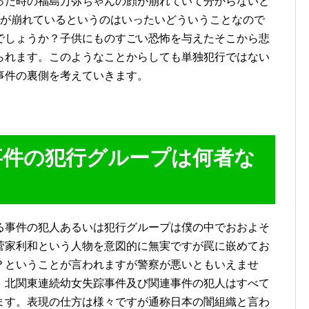
った時の福島万弥ちゃんの顔が崩れていて分からないと
顔が崩れているというのはいったいどういうことなので
でしょうか？子供にものすごい恐怖を与えたそこから悲
られます。このようなことからしても単独犯行ではない
事件の裏側を考えていきます。
事件の犯行グループは何者な
る事件の犯人あるいは犯行グループは僕の中でおおよそ
菅家利和という人物を意図的に無実ですが罠に嵌めてお
？ということが言われますが警察が悪いともいえませ
。北関東連続幼女失踪事件及び関連事件の犯人はすべて
ます。表現の仕方は様々ですが通称日本の闇組織と言わ