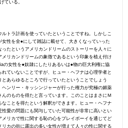
上げている。
ウルトラ計画を使っていたということですね。しかしこ
が女性を全●にして雑誌に載せて、大きくなっていった
なったというアメリカンドリームのストーリーを人々に
アメリカンドリームの象徴であるという印象を植え付け
iaの女性を●奴隷にしたりあるいは●物の巨大利権に協
られていないことですが、ヒュー・ヘフナは心理学者と
りとあらゆるところで行っていたということでしょう
、ヘンリー・キッシンジャーが行った権力が究極の媚薬
さんのものを得たと言っています。このことはまさにＭ
ろなことを得たという解釈ができます。ヒュー・ヘフナ
児性愛の問題にも関与していた可能性が非常に高いとい
アメリカで性に関する恥の心をプレイボーイを通じてど
メリカの街に露出の多い女性が増えて人々の性に関する