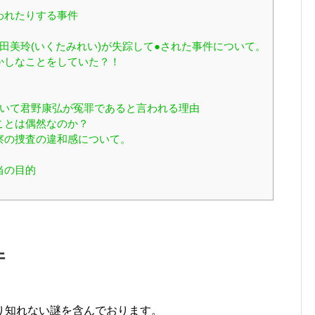
われたりする事件
田美玲(いくたみれい)が失踪して●された事件について。
かしなことをしていた？！
ついて君野康弘が冤罪であると言われる理由
ことは偶然なのか？
察の捜査の違和感について。
当の目的
件
り知れない謎を含んでおります。