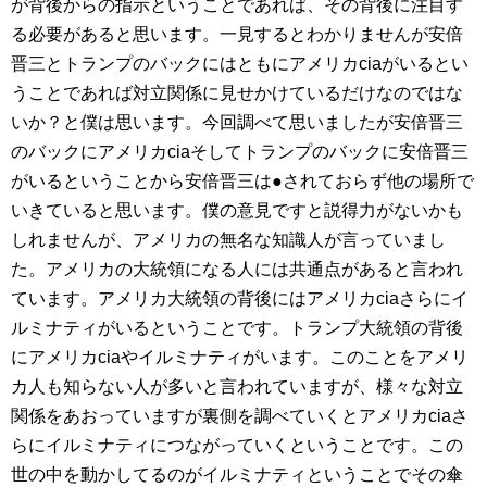
が背後からの指示ということであれば、その背後に注目す
る必要があると思います。一見するとわかりませんが安倍
晋三とトランプのバックにはともにアメリカciaがいるとい
うことであれば対立関係に見せかけているだけなのではな
いか？と僕は思います。今回調べて思いましたが安倍晋三
のバックにアメリカciaそしてトランプのバックに安倍晋三
がいるということから安倍晋三は●されておらず他の場所で
いきていると思います。僕の意見ですと説得力がないかも
しれませんが、アメリカの無名な知識人が言っていまし
た。アメリカの大統領になる人には共通点があると言われ
ています。アメリカ大統領の背後にはアメリカciaさらにイ
ルミナティがいるということです。トランプ大統領の背後
にアメリカciaやイルミナティがいます。このことをアメリ
カ人も知らない人が多いと言われていますが、様々な対立
関係をあおっていますが裏側を調べていくとアメリカciaさ
らにイルミナティにつながっていくということです。この
世の中を動かしてるのがイルミナティということでその傘