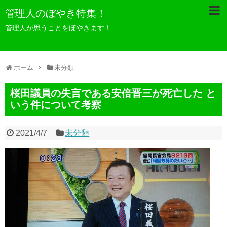
管理人のぼやき特集！
管理人が思うことをぼやきます！
ホーム
未分類
桜田議員の失言である安倍晋三が死亡した と
いう件について考察
2021/4/7
未分類