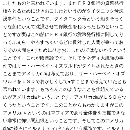
こしたものと言われています。またＦＲＢ銀行の貨幣発行
権をとるためにひきおこしたというのがタイタニック号沈
没事件ということです。タイタニック号という船をそっく
りな船にかえて沈没させて保険金をねらったものというこ
とですが実はこの船にＦＲＢ銀行の貨幣発行権に関してり
っくふぇらーやろすちゃいるどに反対した人間が乗ってお
りその人間を●すためにひきおこしたのではないか？という
ことです。これが陰暴論です。そしてケネディ大統領の事
件ではリー・ハーベイ・オズワルドがタイｈされたときの
ことまでアメリカciaは考えており、リー・ハーベイ・オズ
ワルドをＬＳＤでおかしくして●すことまで考えていたとも
言われています。もちろんこのようなことを仕組んでいる
のがアメリカciaということです。アメリカciaがＬＳＤをつ
くったということです。このことからもわかりますがこの
アメリカciaというのはマフィアであり全体像を把握できな
い非常に怖い闇組織ということです。そしてこのアメリカ
ciaの後ろにイルミナティがいるという構造です。イルミナ