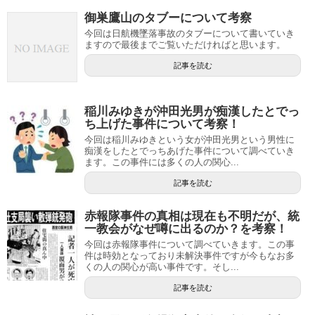
御巣鷹山のタブーについて考察
今回は日航機墜落事故のタブーについて書いていき
ますので最後までご覧いただければと思います。
記事を読む
稲川みゆきが沖田光男が痴漢したとでっ
ち上げた事件について考察！
今回は稲川みゆきという女が沖田光男という男性に
痴漢をしたとでっちあげた事件について調べていき
ます。この事件には多くの人の関心...
記事を読む
赤報隊事件の真相は現在も不明だが、統
一教会がなぜ噂に出るのか？を考察！
今回は赤報隊事件について調べていきます。この事
件は時効となっており未解決事件ですが今もなお多
くの人の関心が高い事件です。そし...
記事を読む