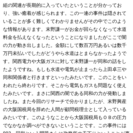
組の関連が長期的に入っていたということが分かってお
り、強い癒着が感じられます。この一連の事件は隠されて
いることが多く難しくてわかりませんがその中でこのよう
な情報があります。末野謙一がお金が回らなくなって水道
料金を払えなくなったということになりましたがここで闇
の力が動き出しました。金額にして数百万円あるいは数千
万円未払いでしたがどうやら水道はとまらなかったようで
す。関西電力や大阪ガスに対して末野謙一が同和の話をし
たようですね。もしも水道や電気が止まったら上田卓三や
同和関係者と行きますといったみたいです。このことをい
われたら終わりです。そこから電気もガスも問題なく使え
たみたいです。まさに関西の闇である同和の力が発動しま
したね。また今回のリサーチで分かりましたが、末野興産
の大阪国税局を辞めた人間が顧問税理士として入っている
みたいです。このようなことから大阪国税局もＯＢの圧力
でなかなか調べができないということです。この事件には