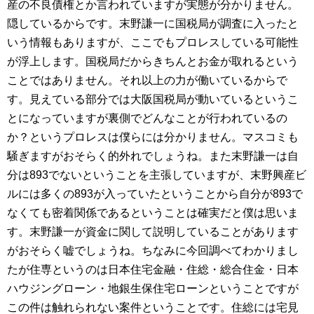
産の不良債権とか言われていますが実態が分かりません。
隠しているからです。末野謙一に国税局が調査に入ったと
いう情報もありますが、ここでもプロレスしている可能性
が浮上します。国税局だからきちんとお金が取れるという
ことではありません。それ以上の力が働いているからで
す。見えている部分では大阪国税局が動いているというこ
とになっていますが裏側でどんなことが行われているの
か？というプロレスは僕らには分かりません。マスコミも
騒ぎますがおそらく的外れでしょうね。また末野謙一は自
分は893でないということを主張していますが、末野興産ビ
ルには多くの893が入っていたということから自分が893で
なくても密着関係であるということは確実だと僕は思いま
す。末野謙一が資金に関して説明していることがあります
がおそらく嘘でしょうね。ちなみに今回調べてわかりまし
たが住専というのは日本住宅金融・住総・総合住金・日本
ハウジングローン・地銀生保住宅ローンということですが
この件は触れられない案件ということです。住総には宅見