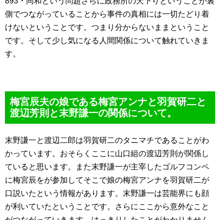
893・同和という問題さらに政務所の天下りということが裏
側でつながっていることから事件の真相には一切たどり着
けないということです。つまり分からないままということ
です。そして少し気になる人間関係について触れていきま
す。
梅宮辰夫の娘である梅宮アンナと羽賀研二と
渡辺芳則と末野謙一の関係について。
末野謙一と渡辺二郎は羽賀研二のタニマチであることがわ
かっています。おそらくここに山口組の渡辺芳則が関係し
ていると思います。また末野謙一が主宰したゴルフコンペ
に梅宮辰をが参加してそこで娘の梅宮アンナを羽賀研二が
口説いたという情報があります。末野謙一は芸能界にも顔
が利いていたということです。さらにここから意外なこと
がつながっていきます。はっきりしたことがわかりません