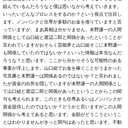
組んでいるんだろうなと僕は思いながら考えていきます。
いったいどんなプロレスをするのか？という視点で注目し
ます。ノンバンクと住専が多額のお金を借りていますと言
っていますが、まあ真相は分かりません。末野謙一の人間
関係として山口組と渡辺二郎と関係があったということが
言われていますがおそらく芸能界と山口組そこに末野謙一
も関係していたのではないか？といった情報は本当なんだ
ろうな？と思います。ここから分かりそうな可能性のある
事案が浮上します。山口組でお金を稼ぐことがうまかった
宅見勝と末野謙一は関係あるのではないか？と言われまし
たが資金の出所を隠していますが末野謙一の人間関係とし
て山口組と渡辺二郎と関係があったということからこの関
与も考えられます。このときも住専あるいはノンバンクが
資金提供したのではないか？どうかと言いますがこの人間
関係から考えてあると思います。金額がどうこうというこ
とはわかりませんがきっと関与はあったと思います。不動