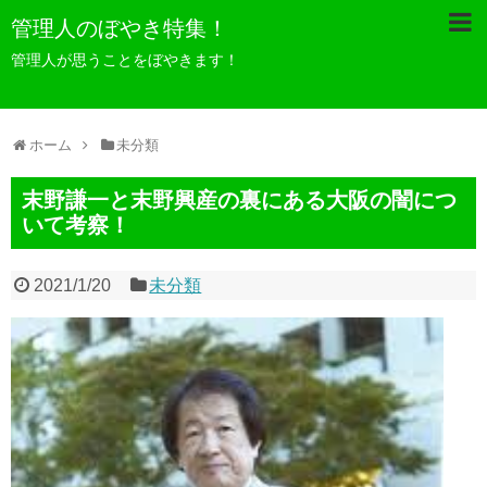
管理人のぼやき特集！
管理人が思うことをぼやきます！
ホーム
未分類
末野謙一と末野興産の裏にある大阪の闇につ
いて考察！
2021/1/20
未分類