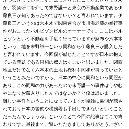
が、羽賀研二を介して末野謙一と東京の不動産業である伊
藤良三が知りあったのではないか？と言われています。伊
藤良三というのは六本木で関東連合が市川海老蔵の暴行事
件がおこったバルビゾンビルのオーナーです。ここはバル
ビゾンという不動産を手広く行っていますが麻布や六本木
という土地を末野謙一という同和から伊藤良三が購入した
と言われています。今回僕が感じたことですが日本の抱え
ている問題である同和の威力はすごいと思いました。関西
地区だけでなく六本木の土地も権利も同和が持っていたと
いうことみたいですから。日本の中心に同和という問題が
あり、この同和の力があったので末野謙一の事件はうやむ
やになりお蔵入りしたんではないか？と僕は思いました。
難しい事件ということになっていますが複雑に裏側が隠さ
れており日本の警察や税務署も手出しできないということ
だったんでしょうね。ということで今回の記事はここで終
わりです。最後までご覧いただきましてありがとうござい