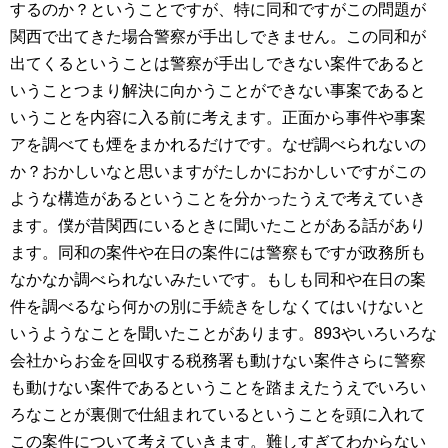
するのか？ということですが、特に同和ですがこの問題が
関西で出てきた場合警察が手出しできません。この同和が
出てくるということは警察が手出しできない案件であると
いうことつまり解決に向かうことができない事案であると
いうことを内容に入る前に考えます。正面から事件や事案
アを調べても煙をまかれるだけです。なぜ調べられないの
か？おかしいなと思いますがたしかにおかしいですがこの
ような構造があるということを分かったうえで考えていき
ます。僕が昔関西にいるときに聞いたことがある話があり
ます。同和の案件や在日の案件には警察もですが政務所も
なかなか調べられないみたいです。もしも同和や在日の案
件を調べるなら何かの別に手続きをしなくてはいけないと
いうようなことを聞いたことがあります。893やいろいろな
会社からお金を回収する税務署も動けない案件さらに警察
も動けない案件であるということを踏まえたうえでいろい
ろなことが裏側で仕組まれているということを頭に入れて
この案件について考えていきます。難しすぎてわからない