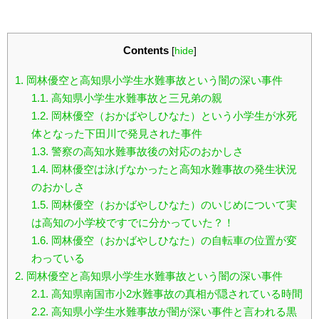
Contents
[
hide
]
1.
岡林優空と高知県小学生水難事故という闇の深い事件
1.1.
高知県小学生水難事故と三兄弟の親
1.2.
岡林優空（おかばやしひなた）という小学生が水死
体となった下田川で発見された事件
1.3.
警察の高知水難事故後の対応のおかしさ
1.4.
岡林優空は泳げなかったと高知水難事故の発生状況
のおかしさ
1.5.
岡林優空（おかばやしひなた）のいじめについて実
は高知の小学校ですでに分かっていた？！
1.6.
岡林優空（おかばやしひなた）の自転車の位置が変
わっている
2.
岡林優空と高知県小学生水難事故という闇の深い事件
2.1.
高知県南国市小2水難事故の真相が隠されている時間
2.2.
高知県小学生水難事故が闇が深い事件と言われる黒