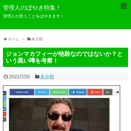
管理人のぼやき特集！
管理人が思うことをぼやきます！
ホーム
未分類
ジョンマカフィーが他殺なのではないか？と
いう黒い噂を考察！
2021/7/20
未分類