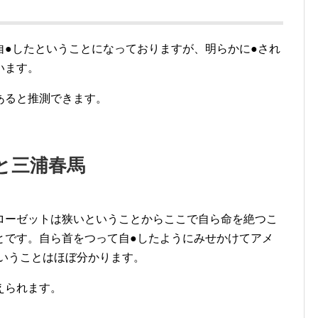
自●したということになっておりますが、明らかに●され
います。
あると推測できます。
と三浦春馬
ローゼットは狭いということからここで自ら命を絶つこ
とです。自ら首をつって自●したようにみせかけてアメ
ということはほぼ分かります。
えられます。