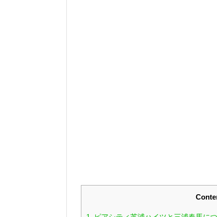
Conte
1.
ピアシティ芝浦ハイツと三浦春馬に