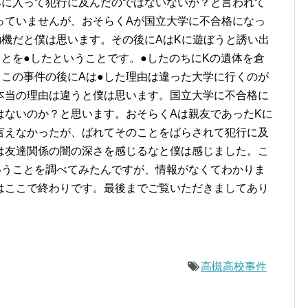
耳に入って犯行に及んだのではないないか？と言われて
っていませんが、おそらくAが国立大学に不合格になっ
動機だと僕は思います。その後にAはKに遊ぼうと誘い出
とを●したということです。●したのちにKの遺体を倉
。この事件の後にAは●した理由は違った大学に行くのが
本当の理由は違うと僕は思います。国立大学に不合格に
はないのか？と思います。おそらくAは親友であったKに
言えなかったが、ばれてそのことをばらされて犯行に及
は友達関係の闇の深さを感じるなと僕は感じました。こ
いうことを調べてみたんですが、情報がなくてわかりま
はここで終わりです。最後までご覧いただきましてあり
高槻高校事件