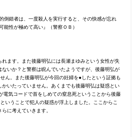
的倒錯者は、一度殺人を実行すると、その快感が忘れ
可能性が極めて高い』（警察ＯＢ）
られます。また後藤明弘には長瀬まゆみという女性が失
はないか？と警察は睨んでいたようですが、後藤明弘が
ません。また後藤明弘が今回の妊婦を●したという証拠も
しかいたっていません。あくまでも後藤明弘は疑惑とい
たが電気コードで首をしめての窒息死ということから後藤
じということで犯人の疑惑が浮上しました。ここからこ
さらに考えていきます。