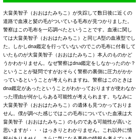
大畠美智子（おおはたみちこ）が失踪して数日後に近くの
道路で血液と髪の毛がついている毛布が見つかりました。
警察はこの毛布を一応調べたということです。血液に関し
ては大畠美智子（おおはたみちこ）と同じA型の血液型でし
た。しかしdna鑑定を行っていないのでこの毛布に付着して
いたものが大畠美智子（おおはたみちこ）本人のものかど
うかわかりません。なぜ警察はdna鑑定をしなかったのか？
ということが疑問ですがおそらく警察の裏側に圧力がかか
っているということが考えられますね。警察はこのときは
dna鑑定があったということがわかっておりますが使わなか
った理由が何かしらある可能性が考えられます。ちなみに
大畠美智子（おおはたみちこ）の遺体も見つかっておりま
せん。僕が調べた感じではこの毛布についていた血液は大
畠美智子（おおはたみちこ）のものである可能性が高いと
思いますが・・・はっきりとわかりません。これ以外に情
報がありません。さらに気になる事件の情報を考えていき