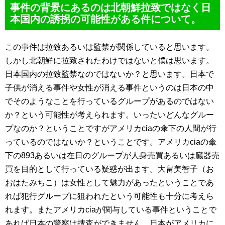
事件の背景にあるのは北朝鮮拉致ではなく日
本国内の誘拐の可能性がある件について。
この事件は拉致あるいは監禁が関係していると思います。
しかし北朝鮮に拉致されたわけではないと僕は思います。
日本国内の拉致監禁なのではないか？と思います。日本で
子供が消える事件や女性が消える事件というのは日本の中
でそのようなことを行っているグループがあるのではない
か？という可能性が考えられます。いったいどんなグルー
プなのか？ということですがアメリカciaの傘下の人間が行
っているのではないか？ということです。アメリカciaの傘
下の893あるいは在日のグループが人身売買あるいは臓器売
買を目的として行っている疑惑が出ます。大畠美智子（お
おはたみちこ）は女性として魅力があったということであ
れば犯行グループに狙われたという可能性も十分に考えら
れます。またアメリカciaが関与している事件ということで
あれば日本の警察は捜査ができません。日本がアメリカに