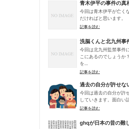
青木伊平の事件の真
今回は青木伊平が亡く
だければと思います。
記事を読む
洗脳くんと北九州事
今回は北九州監禁事件
こにあるのでしょうか
を...
記事を読む
過去の自分が許せな
今回は過去の自分が許
していきます。面白い話
記事を読む
ghqが日本の昔の