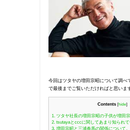
今回はツタヤの増田宗昭について調べ
で最後までご覧いただければと思いま
Contents
[
hide
]
1.
ツタヤ社長の増田宗昭の子供が増田
2.
tsutayaとcccに関してあまり知ら
3.
増田宗昭と三浦春馬の関係について