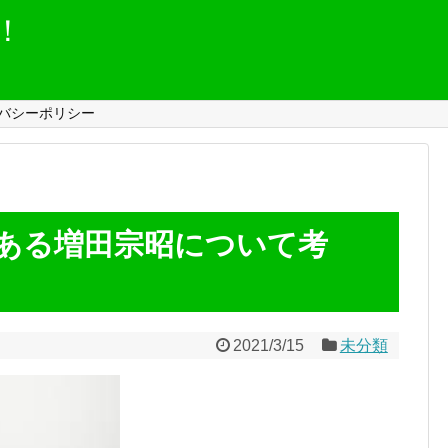
！
バシーポリシー
者である増田宗昭について考
2021/3/15
未分類