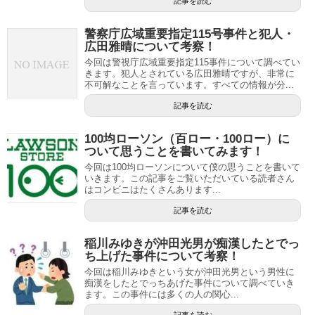
記事を読む
警察庁広域重要指定115号事件と犯人・
広田雅晴について考察！
今回は警視庁広域重要指定115事件について調べてい
きます。犯人とされている広田雅晴ですが、非常に
不可解なことを言っています。すべての情報が分...
記事を読む
100均ローソン（百ロー・100ロー）に
ついて思うことを書いてみます！
今回は100均ローソンについて僕の思うことを書いて
いきます。この記事をご覧いただいている読者さん
はコンビニはたくさんあります...
記事を読む
稲川みゆきが沖田光男が痴漢したとでっ
ち上げた事件について考察！
今回は稲川みゆきという女が沖田光男という男性に
痴漢をしたとでっちあげた事件について調べていき
ます。この事件には多くの人の関心...