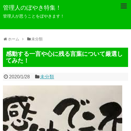
管理人のぼやき特集！
管理人が思うことをぼやきます！
ホーム
未分類
感動する一言や心に残る言葉について厳選し
てみた！
2020/1/28
未分類