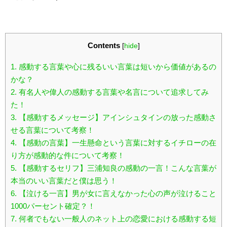
Contents
[
hide
]
1.
感動する言葉や心に残るいい言葉は短いから価値があるの
かな？
2.
有名人や偉人の感動する言葉や名言について追求してみ
た！
3.
【感動するメッセージ】アインシュタインの放った感動さ
せる言葉について考察！
4.
【感動の言葉】一生懸命という言葉に対するイチローの在
り方が感動的な件について考察！
5.
【感動するセリフ】三浦知良の感動の一言！こんな言葉が
本当のいい言葉だと僕は思う！
6.
【泣ける一言】男が女に言えなかった心の声が泣けること
1000パーセント確定？！
7.
何者でもない一般人のネット上の恋愛における感動する短