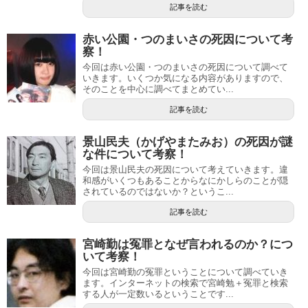
記事を読む
赤い公園・つのまいさの死因について考
察！
今回は赤い公園・つのまいさの死因について調べて
いきます。いくつか気になる内容がありますので、
そのことを中心に調べてまとめてい...
記事を読む
景山民夫（かげやまたみお）の死因が謎
な件について考察！
今回は景山民夫の死因について考えていきます。違
和感がいくつもあることからなにかしらのことが隠
されているのではないか？というこ...
記事を読む
宮崎勤は冤罪となぜ言われるのか？につ
いて考察！
今回は宮崎勤の冤罪ということについて調べていき
ます。インターネットの検索で宮崎勉＋冤罪と検索
する人が一定数いるということです...