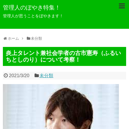
管理人のぼやき特集！
管理人が思うことをぼやきます！
ホーム
未分類
炎上タレント兼社会学者の古市憲寿（ふるい
ちとしのり）について考察！
2021/3/20
未分類