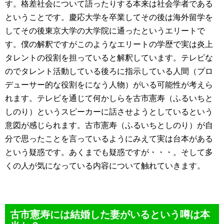
す。格差社会について語ったりする本来は社会学者である
ということです。慶応大学を卒業してその後は海外留学を
してその後東京大学の大学院に通ったというエリートで
す。僕の解釈ですがこのようなエリートの学歴で実は炎上
タレントの役割を担っていると解釈しています。テレビな
のでタレント活動している後ろに指示している人間（プロ
デューサー的な役割をになう人物）がいる可能性が考えら
れます。テレビを通じて何かしらを古市憲寿（ふるいちと
しのり）というスピーカーに話させようとしているという
意図が感じられます。古市憲寿（ふるいちとしのり）が自
分で思ったことを言っているようにみえて実は台本がある
という疑惑です。あくまでも疑惑ですが・・・。そして多
くの人が気になっている内容について触れていきます。
古市憲寿には結婚した妻がいるという噂は本