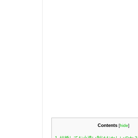
Contents
[
hide
]
1.
結婚してお小遣い制はおかしいのか