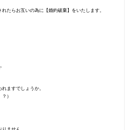
されたらお互いの為に【婚約破棄】をいたします。
。
す
われますでしょうか。
。？）
おりません。