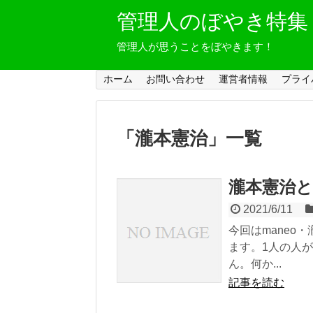
管理人のぼやき特集
管理人が思うことをぼやきます！
ホーム
お問い合わせ
運営者情報
プライ
「
瀧本憲治
」
一覧
瀧本憲治と
2021/6/11
今回はmaneo
ます。1人の人
ん。何か...
記事を読む