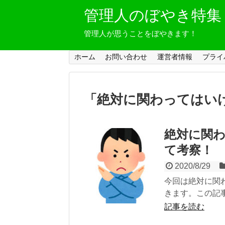
管理人のぼやき特集
管理人が思うことをぼやきます！
ホーム
お問い合わせ
運営者情報
プライ
「
絶対に関わってはい
絶対に関
て考察！
2020/8/29
今回は絶対に関
きます。この記事
記事を読む